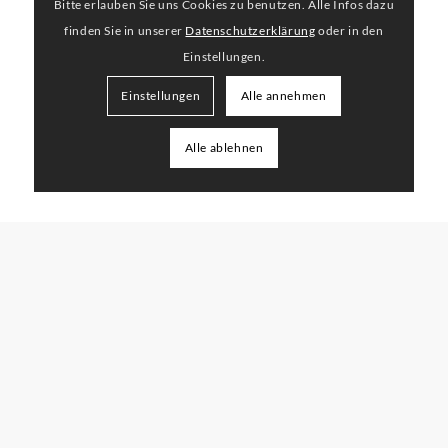
Bitte erlauben Sie uns Cookies zu benutzen. Alle Infos dazu
finden Sie in unserer
Datenschutzerklärung
oder in den
Einstellungen.
Einstellungen
Alle annehmen
Alle ablehnen
STEFAN LEMANSKI
PHOTOGRAPHER
Werbefotografie im Bereich People, Lifestyle,