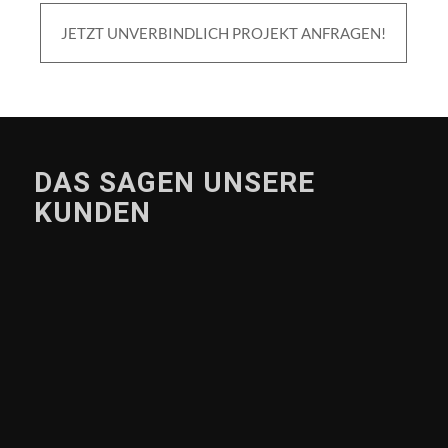
JETZT UNVERBINDLICH PROJEKT ANFRAGEN!
DAS SAGEN UNSERE
KUNDEN
“Stefan ist vor allem ein toller
Mensch, für den
Herausforderungen das
Lebenselixir sind. Als
Artdirector einer Kölner
Werbeagentur habe ich mit
ihm für den Kunden TABBERT