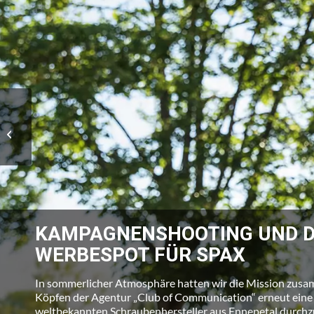
Dreh Magic Ski Movie 2
für Team 3 Reisen &
Team 3 Hotels
KAMPAGNENSHOOTING UND 
WERBESPOT FÜR SPAX
In sommerlicher Atmosphäre hatten wir die Mission zusa
Köpfen der Agentur „Club of Communication“ erneut eine
weltbekannten Schraubenhersteller aus Ennepetal durchz