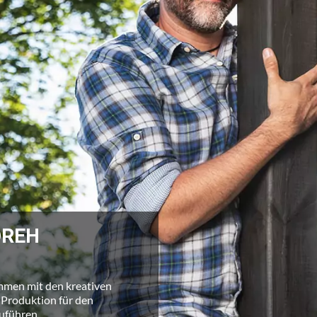
DREH
mmen mit den kreativen
 Produktion für den
uführen.